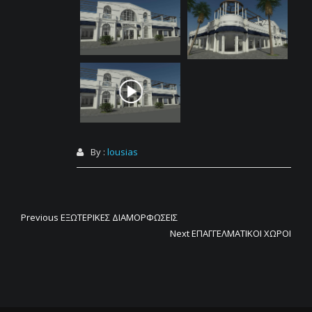
By :
lousias
Πλοήγηση
Previous
Previous
ΕΞΩΤΕΡΙΚΕΣ ΔΙΑΜΟΡΦΩΣΕΙΣ
post:
Next
Next
ΕΠΑΓΓΕΛΜΑΤΙΚΟΙ ΧΩΡΟΙ
άρθρων
post: