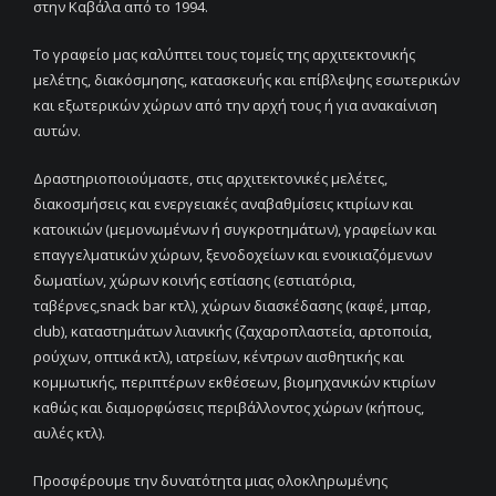
στην Καβάλα από το 1994.
Το γραφείο μας καλύπτει τους τομείς της αρχιτεκτονικής
μελέτης, διακόσμησης, κατασκευής και επίβλεψης εσωτερικών
και εξωτερικών χώρων από την αρχή τους ή για ανακαίνιση
αυτών.
Δραστηριοποιούμαστε, στις αρχιτεκτονικές μελέτες,
διακοσμήσεις και ενεργειακές αναβαθμίσεις κτιρίων και
κατοικιών (μεμονωμένων ή συγκροτημάτων), γραφείων και
επαγγελματικών χώρων, ξενοδοχείων και ενοικιαζόμενων
δωματίων, χώρων κοινής εστίασης (εστιατόρια,
ταβέρνες,snack bar κτλ), χώρων διασκέδασης (καφέ, μπαρ,
club), καταστημάτων λιανικής (ζαχαροπλαστεία, αρτοποιία,
ρούχων, οπτικά κτλ), ιατρείων, κέντρων αισθητικής και
κομμωτικής, περιπτέρων εκθέσεων, βιομηχανικών κτιρίων
καθώς και διαμορφώσεις περιβάλλοντος χώρων (κήπους,
αυλές κτλ).
Προσφέρουμε την δυνατότητα μιας ολοκληρωμένης